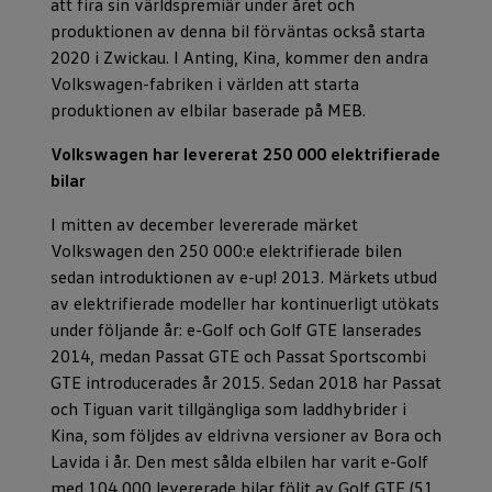
att fira sin världspremiär under året och
produktionen av denna bil förväntas också starta
2020 i Zwickau. I Anting, Kina, kommer den andra
Volkswagen-fabriken i världen att starta
produktionen av elbilar baserade på MEB.
Volkswagen har levererat 250 000 elektrifierade
bilar
I mitten av december levererade märket
Volkswagen den 250 000:e elektrifierade bilen
sedan introduktionen av e-up! 2013. Märkets utbud
av elektrifierade modeller har kontinuerligt utökats
under följande år: e-Golf och Golf GTE lanserades
2014, medan Passat GTE och Passat Sportscombi
GTE introducerades år 2015. Sedan 2018 har Passat
och Tiguan varit tillgängliga som laddhybrider i
Kina, som följdes av eldrivna versioner av Bora och
Lavida i år. Den mest sålda elbilen har varit e-Golf
med 104 000 levererade bilar följt av Golf GTE (51