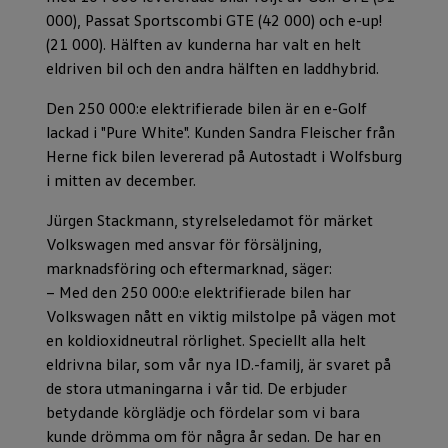
000), Passat Sportscombi GTE (42 000) och e-up!
(21 000). Hälften av kunderna har valt en helt
eldriven bil och den andra hälften en laddhybrid.
Den 250 000:e elektrifierade bilen är en e-Golf
lackad i "Pure White". Kunden Sandra Fleischer från
Herne fick bilen levererad på Autostadt i Wolfsburg
i mitten av december.
Jürgen Stackmann, styrelseledamot för märket
Volkswagen med ansvar för försäljning,
marknadsföring och eftermarknad, säger:
− Med den 250 000:e elektrifierade bilen har
Volkswagen nått en viktig milstolpe på vägen mot
en koldioxidneutral rörlighet. Speciellt alla helt
eldrivna bilar, som vår nya ID.-familj, är svaret på
de stora utmaningarna i vår tid. De erbjuder
betydande körglädje och fördelar som vi bara
kunde drömma om för några år sedan. De har en