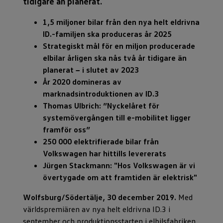
tidigare än planerat.
1,5 miljoner bilar från den nya helt eldrivna
ID.-familjen ska produceras år 2025
Strategiskt mål för en miljon producerade
elbilar årligen ska nås två år tidigare än
planerat − i slutet av 2023
År 2020 domineras av
marknadsintroduktionen av ID.3
Thomas Ulbrich: ”Nyckelåret för
systemövergången till e-mobilitet ligger
framför oss”
250 000 elektrifierade bilar från
Volkswagen har hittills levererats
Jürgen Stackmann: "Hos Volkswagen är vi
övertygade om att framtiden är elektrisk"
Wolfsburg/Södertälje, 30 december 2019.
Med
världspremiären av nya helt eldrivna ID.3 i
september och produktionsstarten i elbilsfabriken