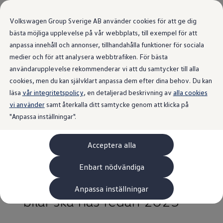
Volkswagen Group Sverige AB använder cookies för att ge dig
bästa möjliga upplevelse på vår webbplats, till exempel för att
anpassa innehåll och annonser, tillhandahålla funktioner för sociala
medier och för att analysera webbtrafiken. För bästa
användarupplevelse rekommenderar vi att du samtycker till alla
Senaste nytt
från Volkswagen
cookies, men du kan självklart anpassa dem efter dina behov. Du kan
läsa
vår integritetspolicy
, en detaljerad beskrivning av
alla cookies
Sverige.
vi använder
samt återkalla ditt samtycke genom att klicka på
"Anpassa inställningar".
Acceptera alla
Volkswagen höjer
prognosen för elbilar –
Enbart nödvändiga
årsproduktion av en miljon
Anpassa inställningar
bilar ska nås redan 2023