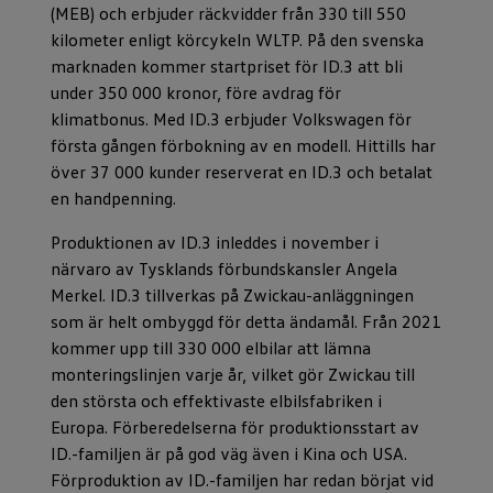
(MEB) och erbjuder räckvidder från 330 till 550
kilometer enligt körcykeln WLTP. På den svenska
marknaden kommer startpriset för ID.3 att bli
under 350 000 kronor, före avdrag för
klimatbonus. Med ID.3 erbjuder Volkswagen för
första gången förbokning av en modell. Hittills har
över 37 000 kunder reserverat en ID.3 och betalat
en handpenning.
Produktionen av ID.3 inleddes i november i
närvaro av Tysklands förbundskansler Angela
Merkel. ID.3 tillverkas på Zwickau-anläggningen
som är helt ombyggd för detta ändamål. Från 2021
kommer upp till 330 000 elbilar att lämna
monteringslinjen varje år, vilket gör Zwickau till
den största och effektivaste elbilsfabriken i
Europa. Förberedelserna för produktionsstart av
ID.-familjen är på god väg även i Kina och USA.
Förproduktion av ID.-familjen har redan börjat vid