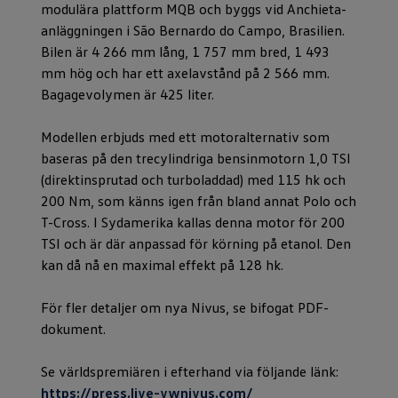
modulära plattform MQB och byggs vid Anchieta-
anläggningen i São Bernardo do Campo, Brasilien.
Bilen är 4 266 mm lång, 1 757 mm bred, 1 493
mm hög och har ett axelavstånd på 2 566 mm.
Bagagevolymen är 425 liter.
Modellen erbjuds med ett motoralternativ som
baseras på den trecylindriga bensinmotorn 1,0 TSI
(direktinsprutad och turboladdad) med 115 hk och
200 Nm, som känns igen från bland annat Polo och
T-Cross. I Sydamerika kallas denna motor för 200
TSI och är där anpassad för körning på etanol. Den
kan då nå en maximal effekt på 128 hk.
För fler detaljer om nya Nivus, se bifogat PDF-
dokument.
Se världspremiären i efterhand via följande länk:
https://press.live-vwnivus.com/