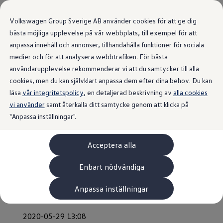
Volkswagen Group Sverige AB använder cookies för att ge dig
bästa möjliga upplevelse på vår webbplats, till exempel för att
anpassa innehåll och annonser, tillhandahålla funktioner för sociala
medier och för att analysera webbtrafiken. För bästa
användarupplevelse rekommenderar vi att du samtycker till alla
Senaste nytt
från Volkswagen
cookies, men du kan självklart anpassa dem efter dina behov. Du kan
läsa
vår integritetspolicy
, en detaljerad beskrivning av
alla cookies
Sverige.
vi använder
samt återkalla ditt samtycke genom att klicka på
"Anpassa inställningar".
Acceptera alla
Världspremiär för nya
Volkswagen Nivus
Enbart nödvändiga
Anpassa inställningar
2020-05-29 13:08