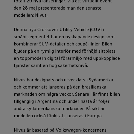
totalt 20 nya lanseringar. Via ett virtuellt event
den 28 maj presenterade man den senaste
modellen: Nivus.
Denna nya Crossover Utility Vehicle (CUV) i
småbilsegmentet har en nyskapande design som
kombinerar SUV-detaljer och coupé-linjer. Bilen
bjuder på en rymlig interiör med förhöjd sittplats,
en toppmodern digital förarmiljö med uppkopplade
tjänster samt en hög säkerhetsnivå.
Nivus har designats och utvecklats i Sydamerika
och kommer att lanseras på den brasilianska
marknaden om några veckor. Senare i år finns bilen
tillgänglig i Argentina och under nästa år följer
andra sydamerikanska marknader. På sikt är
modellen också tänkt att lanseras i Europa.
Nivus är baserad på Volkswagen-koncernens