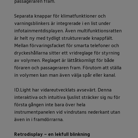
passageraren fram.
Separata knappar för klimatfunktioner och
varningsblinkers är integrerade i en list under
infotainmentdisplayen. Även multifunktionsratten
är helt ny med tydligt strukturerade knappfält.
Mellan förvaringsfacket för smarta telefoner och
dryckeshållarna sitter ett vridreglage för styrning
av volymen. Reglaget är lättåtkomligt för både
föraren och passageraren fram. Förutom att ställa
in volymen kan man även välja spår eller kanal.
ID.Light har vidareutvecklats avsevärt. Denna
interaktiva och intuitiva ljuslist sträcker sig nu för
första gången inte bara över hela
instrumentpanelen vid vindrutans nederkant utan
även in i framdörrarna.
Retrodisplay – en lekfull blinkning