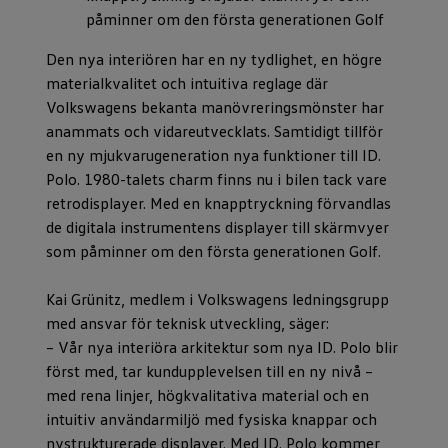
påminner om den första generationen Golf
Den nya interiören har en ny tydlighet, en högre
materialkvalitet och intuitiva reglage där
Volkswagens bekanta manövreringsmönster har
anammats och vidareutvecklats. Samtidigt tillför
en ny mjukvarugeneration nya funktioner till ID.
Polo. 1980-talets charm finns nu i bilen tack vare
retrodisplayer. Med en knapptryckning förvandlas
de digitala instrumentens displayer till skärmvyer
som påminner om den första generationen Golf.
Kai Grünitz, medlem i Volkswagens ledningsgrupp
med ansvar för teknisk utveckling, säger:
– Vår nya interiöra arkitektur som nya ID. Polo blir
först med, tar kundupplevelsen till en ny nivå –
med rena linjer, högkvalitativa material och en
intuitiv användarmiljö med fysiska knappar och
nystrukturerade displayer. Med ID. Polo kommer