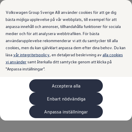
Volkswagen Group Sverige AB använder cookies för att ge dig
bästa möjliga upplevelse på vår webbplats, till exempel för att
anpassa innehåll och annonser, tillhandahålla funktioner för sociala
medier och för att analysera webbtrafiken. För bästa
användarupplevelse rekommenderar vi att du samtycker till alla
Senaste nytt
från Volkswagen
cookies, men du kan självklart anpassa dem efter dina behov. Du kan
läsa
vår integritetspolicy
, en detaljerad beskrivning av
alla cookies
Sverige.
vi använder
samt återkalla ditt samtycke genom att klicka på
"Anpassa inställningar".
Acceptera alla
Volkswagen visar upp en ny
generation interiör – nya
Enbart nödvändiga
ID. Polo är först ut
Anpassa inställningar