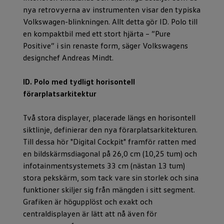
nya retrovyerna av instrumenten visar den typiska
Volkswagen-blinkningen. Allt detta gör ID. Polo till
en kompaktbil med ett stort hjärta – ”Pure
Positive” i sin renaste form, säger Volkswagens
designchef Andreas Mindt.
ID. Polo med tydligt horisontell
förarplatsarkitektur
Två stora displayer, placerade längs en horisontell
siktlinje, definierar den nya förarplatsarkitekturen.
Till dessa hör "Digital Cockpit" framför ratten med
en bildskärmsdiagonal på 26,0 cm (10,25 tum) och
infotainmentsystemets 33 cm (nästan 13 tum)
stora pekskärm, som tack vare sin storlek och sina
funktioner skiljer sig från mängden i sitt segment.
Grafiken är högupplöst och exakt och
centraldisplayen är lätt att nå även för