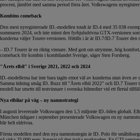
procent, jämfört med samma period förra året. Volkswagens nyregistreri
Kombins comeback
Den mest nyregistrerade ID.-modellen totalt är ID.4 med 35 038 exempl
sommaren 2024, och inte minst den fyrhjulsdrivna GTX-versionen som
kunderna väljer Tourer-versionen. Hittills i år är ID.7/ID.7 Tourer d
– ID.7 Tourer är en riktig vinnare. Med gott om utrymme, hög komfort, 
comeback för kombin i kombilandet Sverige, säger Sten Forsberg.
"Årets elbil" i Sverige 2021, 2022 och 2024
ID.-modellerna har inte bara tagits emot väl av kunderna utan även av d
Samma tidning utsåg ID. Buzz till "Årets elbil 2022" och ID.7 Tourer t
modell har utsetts till testvinnare i svenska bilmedier vid ett flertal tillf
Nya elbilar på väg – ny namnstrategi
I augusti levererade Volkswagen den 1,5 miljonte ID.-bilen globalt. E
München tidigare i september presenterade Volkswagen en ny namnstrate
blir helt eldrivna.
Första modellen med den nya namnstrategin är ID. Polo för småbilssegme
på cirka 25 000 euro, baserat på den tyska marknaden. En GTI-version 