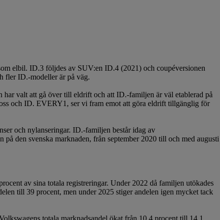
 som elbil. ID.3 följdes av SUV:en ID.4 (2021) och coupéversionen
 fler ID.-modeller är på väg.
ar valt att gå över till eldrift och att ID.-familjen är väl etablerad på
 och ID. EVERY1, ser vi fram emot att göra eldrift tillgänglig för
nser och nylanseringar. ID.-familjen består idag av
ljen på den svenska marknaden, från september 2020 till och med augusti
ocent av sina totala registreringar. Under 2022 då familjen utökades
delen till 39 procent, men under 2025 stiger andelen igen mycket tack
 Volkswagens totala marknadsandel ökat från 10,4 procent till 14,1