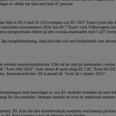
ngar av elbilar har ökat med hela 87 procent.
ar följt av ID.3 med 16 210 exemplar och ID.7/ID7 Tourer (som slås ih
 lanserades sensommaren 2024, har ID.7 Tourer varit Volkswagens mes
en mest nyregistrerade elbilen på den svenska marknaden med 5 427 exem
låg energiförbrukning, lång räckvidd och med fyrhjulsdrift som alternat
e svenska motorjournalisterna. Efter att ha varit på marknaden i endast 
ill ”Årets elbil 2024”. Auto motor & sport utsåg ID.7 till "Årets bil 
ällen. Internationellt blev ID.4 utsedd till "Årets bil i världen 2021".
lbilssatsningen med lanseringar av nya ID.-modeller fortsätter nu med 
gi för sina modeller. Strategin innebär att även de etablerade namnen 
ntet. ID. Polo blir den serietillverkade modellen som baseras på koncep
av ID. Polo kommer också att erbjudas kort därefter.