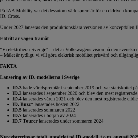
På IAA Mobility var det dessutom världspremiär för en eldriven komp
ID. Cross.
Under 2027 lanseras den produktionsklara versionen av konceptbilen 
Eldrift är vägen framåt
"Vi elektrifierar Sverige" – det är Volkswagens vision på den svenska ma
– Målet är tydligt, vi vill göra elektrisk mobilitet prisvärd och tillgäng
FAKTA
Lansering av ID.-modellerna i Sverige
ID.3
hade världspremiär i september 2019 och var startskottet på
ID.3
lanserades i september 2020 och blev den mest registrerade 
ID.4
lanserades våren 2021 och blev den mest registrerade elbil
ID. Buzz
* lanserades hösten 2022
ID.5
lanserades sommaren 2022
ID.7
lanserades i början av 2024
ID.7
Tourer
lanserades under sommaren 2024
Nyregistreringar totalt, uppdelat på ID.-modell, t.o.m. augusti 202