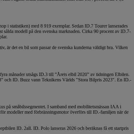
op i statistiken) med 8 919 exemplar. Sedan ID.7 Tourer lanserades
t sålda modell på den svenska marknaden. Cirka 90 procent av ID.7-
plar.
iv, är det en bil som passar de svenska kunderna väldigt bra. Vilken
fyra månader utsågs ID.3 till ”Årets elbil 2020” av tidningen Elbilen.
2023" och ID. Buzz vann Teknikens Världs "Stora Bilpris 2023". En ID.-
fokus på småbilssegmentet. I samband med mobilitetsmässan IAA i
för modeller med förbränningsmotor överförs till ID.-familjen när de
tbilen ID. 2all. ID. Polo lanseras 2026 och beräknas få ett startpris