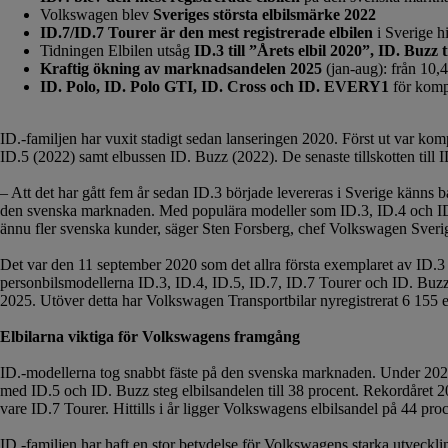
Volkswagen blev
Sveriges största elbilsmärke 2022
ID.7/ID.7 Tourer är den mest registrerade elbilen
i Sverige hi
Tidningen Elbilen utsåg
ID.3 till ”Årets elbil 2020”, ID. Buzz 
Kraftig ökning av marknadsandelen 2025
(jan-aug): från 10,4
ID. Polo, ID. Polo GTI, ID. Cross och ID. EVERY1
för komp
ID.-familjen har vuxit stadigt sedan lanseringen 2020. Först ut var k
ID.5 (2022) samt elbussen ID. Buzz (2022). De senaste tillskotten till
– Att det har gått fem år sedan ID.3 började levereras i Sverige känns båd
den svenska marknaden. Med populära modeller som ID.3, ID.4 och ID.7
ännu fler svenska kunder, säger Sten Forsberg, chef Volkswagen Sveri
Det var den 11 september 2020 som det allra första exemplaret av ID.3 l
personbilsmodellerna ID.3, ID.4, ID.5, ID.7, ID.7 Tourer och ID. Buzz.
2025. Utöver detta har Volkswagen Transportbilar nyregistrerat 6 155 e
Elbilarna viktiga för Volkswagens framgång
ID.-modellerna tog snabbt fäste på den svenska marknaden. Under 2021 
med ID.5 och ID. Buzz steg elbilsandelen till 38 procent. Rekordåret 2
vare ID.7 Tourer. Hittills i år ligger Volkswagens elbilsandel på 44 pr
ID.-familjen har haft en stor betydelse för Volkswagens starka utveckl