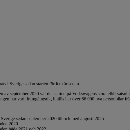
ats i Sverige sedan starten för fem år sedan.
ten av september 2020 var det starten på Volkswagens stora elbilssatsni
ningen har varit framgångsrik, hittills har över 66 000 nya personbilar f
s i Sverige sedan september 2020 till och med augusti 2025
aden 2020
aden både 2021 och 2022