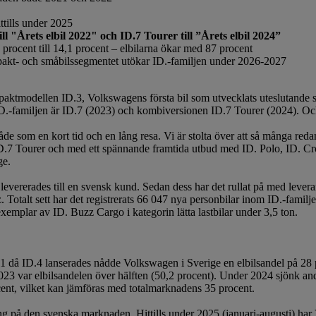
ttills under 2025
till "Årets elbil 2022" och
ID.7 Tourer till ”Årets elbil 2024”
 procent till 14,1 procent – elbilarna ökar med 87 procent
akt- och småbilssegmentet utökar ID.-familjen under 2026-2027
ompaktmodellen ID.3, Volkswagens första bil som utvecklats uteslutande
 ID.-familjen är ID.7 (2023) och kombiversionen ID.7 Tourer (2024). Och
e som en kort tid och en lång resa. Vi är stolta över att så många redan h
 Tourer och med ett spännande framtida utbud med ID. Polo, ID. Cross
ge.
evererades till en svensk kund. Sedan dess har det rullat på med levera
 Totalt sett har det registrerats 66 047 nya personbilar inom ID.-fami
xemplar av ID. Buzz Cargo i kategorin lätta lastbilar under 3,5 ton.
då ID.4 lanserades nådde Volkswagen i Sverige en elbilsandel på 28 pr
023 var elbilsandelen över hälften (50,2 procent). Under 2024 sjönk an
ocent, vilket kan jämföras med totalmarknadens 35 procent.
ing på den svenska marknaden. Hittills under 2025 (januari-augusti) har