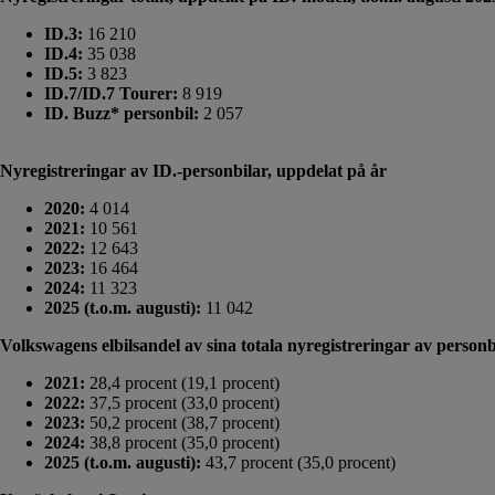
ID.3:
16 210
ID.4:
35 038
ID.5:
3 823
ID.7/ID.7 Tourer:
8 919
ID. Buzz* personbil:
2 057
Nyregistreringar av ID.-personbilar, uppdelat på år
2020:
4 014
2021:
10 561
2022:
12 643
2023:
16 464
2024:
11 323
2025 (t.o.m. augusti):
11 042
Volkswagens elbilsandel av sina totala nyregistreringar av person
2021:
28,4 procent (19,1 procent)
2022:
37,5 procent (33,0 procent)
2023:
50,2 procent (38,7 procent)
2024:
38,8 procent (35,0 procent)
2025 (t.o.m. augusti):
43,7 procent (35,0 procent)