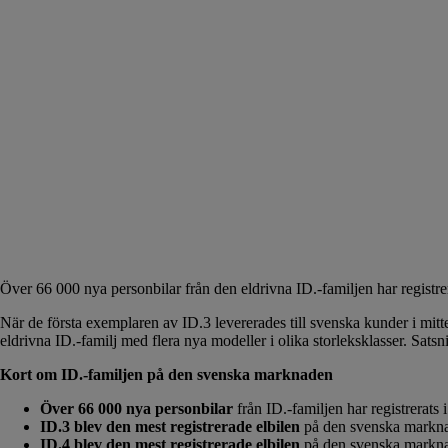
Över 66 000 nya personbilar från den eldrivna ID.-familjen har registrer
När de första exemplaren av ID.3 levererades till svenska kunder i mit
eldrivna ID.-familj med flera nya modeller i olika storleksklasser. Sats
Kort om ID.-familjen på den svenska marknaden
Över 66 000 nya personbilar
från ID.-familjen har registrerat
ID.3 blev den mest registrerade elbilen
på den svenska markn
ID.4 blev den mest registrerade elbilen
på den svenska markn