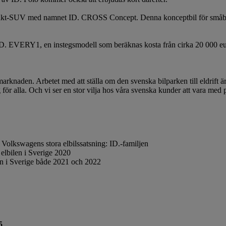
akt-SUV med namnet ID. CROSS Concept. Denna konceptbil för småbilss
ID. EVERY1, en instegsmodell som beräknas kosta från cirka 20 000 eu
rknaden. Arbetet med att ställa om den svenska bilparken till eldrift är
lig för alla. Och vi ser en stor vilja hos våra svenska kunder att vara med
 Volkswagens stora elbilssatsning: ID.-familjen
elbilen i Sverige 2020
en i Sverige både 2021 och 2022
5