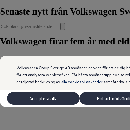
Senaste nytt
från Volkswagen Sve
Volkswagen firar fem år med eld
Volkswagen Group Sverige AB använder cookies för att ge dig bästa
2025-09-23 13:30
för att analysera webbtrafiken. För bästa användarupplevelse rek
detaljerad beskrivning av
alla cookies vi använder
samt återkalla d
Acceptera alla
Enbart nödvänd