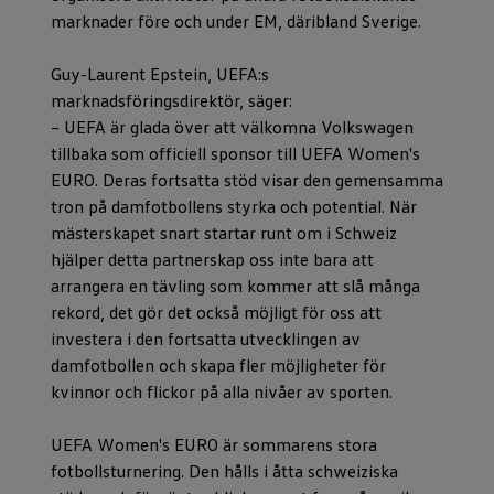
marknader före och under EM, däribland Sverige.
Guy-Laurent Epstein, UEFA:s
marknadsföringsdirektör, säger:
– UEFA är glada över att välkomna Volkswagen
tillbaka som officiell sponsor till UEFA Women's
EURO. Deras fortsatta stöd visar den gemensamma
tron på damfotbollens styrka och potential. När
mästerskapet snart startar runt om i Schweiz
hjälper detta partnerskap oss inte bara att
arrangera en tävling som kommer att slå många
rekord, det gör det också möjligt för oss att
investera i den fortsatta utvecklingen av
damfotbollen och skapa fler möjligheter för
kvinnor och flickor på alla nivåer av sporten.
UEFA Women's EURO är sommarens stora
fotbollsturnering. Den hålls i åtta schweiziska