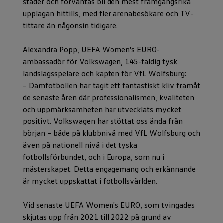
städer och förväntas bli den mest framgångsrika
upplagan hittills, med fler arenabesökare och TV-
tittare än någonsin tidigare.
Alexandra Popp, UEFA Women's EURO-
ambassadör för Volkswagen, 145-faldig tysk
landslagsspelare och kapten för VfL Wolfsburg:
– Damfotbollen har tagit ett fantastiskt kliv framåt
de senaste åren där professionalismen, kvaliteten
och uppmärksamheten har utvecklats mycket
positivt. Volkswagen har stöttat oss ända från
början – både på klubbnivå med VfL Wolfsburg och
även på nationell nivå i det tyska
fotbollsförbundet, och i Europa, som nu i
mästerskapet. Detta engagemang och erkännande
är mycket uppskattat i fotbollsvärlden.
Vid senaste UEFA Women's EURO, som tvingades
skjutas upp från 2021 till 2022 på grund av