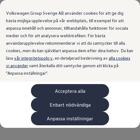
Volkswagen Group Sverige AB använder cookies för att ge dig
bästa möjliga upplevelse på vår webbplats, till exempel för att
anpassa innehåll och annonser, tillhandahålla funktioner för sociala
medier och för att analysera webbtrafiken. För bästa
användarupplevelse rekommenderar vi att du samtycker till alla
Senaste nytt
från Volkswagen
cookies, men du kan självklart anpassa dem efter dina behov. Du kan
läsa
vår integritetspolicy
, en detaljerad beskrivning av
alla cookies
Sverige.
vi använder
samt återkalla ditt samtycke genom att klicka på
"Anpassa inställningar".
Acceptera alla
Volkswagen är partner till
UEFA Women's EURO
Enbart nödvändiga
2025
Anpassa inställningar