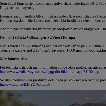
Som tillval finns system som den adaptiva chassiregleringen DCC Pro (t
längs- och sidostyrning.
Exempel på tillgängliga tillval: röstassistenten IDA med Chat GPT-integ
Harman-Kardon, läderklädsel med elektriskt inställbara säten inklusive 
Andra tillval är parkeringsvärmare, head-up-display och dragpaket. Tillv
Den näst största Volkswagen-SUV:en i Europa
Nya Tayron är 4 770 mm lång och har ett axelavstånd på 2 791 mm. D
Touareg (axelavstånd 2 904 mm). Tayron är 1 660 mm hög och, exklus
Mer information
För tekniska data och mer information om de olika motoralternativen, u
https://www.volkswagen.se/sv/bygg-din-bil.html/__app/31150.app
Se film (Youtube) där produktavdelningen på Volkswagen Sverige prese
https://youtu.be/iMFYZM5mb6A