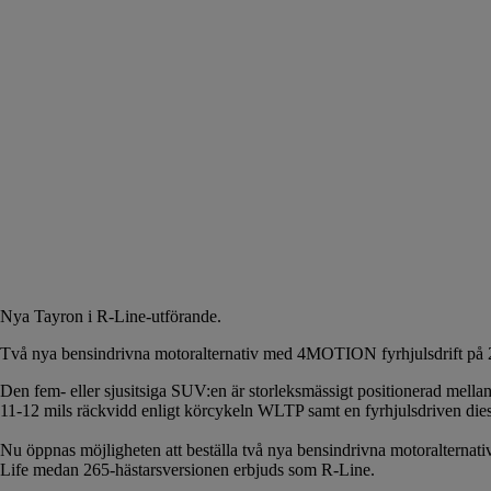
Nya Tayron i R-Line-utförande.
Två nya bensindrivna motoralternativ med 4MOTION fyrhjulsdrift på 2
Den fem- eller sjusitsiga SUV:en är storleksmässigt positionerad mellan
11-12 mils räckvidd enligt körcykeln WLTP samt en fyrhjulsdriven die
Nu öppnas möjligheten att beställa två nya bensindrivna motoralternat
Life medan 265-hästarsversionen erbjuds som R-Line.