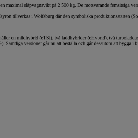
rna en maximal släpvagnsvikt på 2 500 kg. De motsvarande femsitsiga ve
yron tillverkas i Wolfsburg där den symboliska produktionsstarten (SoP,
ller en mildhybrid (eTSI), två laddhybrider (eHybrid), två turboladda
). Samtliga versioner går nu att beställa och går dessutom att bygga i 