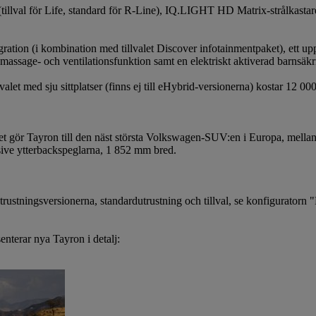
illval för Life, standard för R-Line), IQ.LIGHT HD Matrix-strålkastare
ration (i kombination med tillvalet Discover infotainmentpaket), ett upp
massage- och ventilationsfunktion samt en elektriskt aktiverad barnsäkri
alet med sju sittplatser (finns ej till eHybrid-versionerna) kostar 12 00
et gör Tayron till den näst största Volkswagen-SUV:en i Europa, mel
ive ytterbackspeglarna, 1 852 mm bred.
trustningsversionerna, standardutrustning och tillval, se konfiguratorn
nterar nya Tayron i detalj: