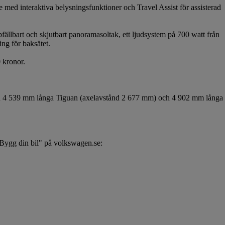
 med interaktiva belysningsfunktioner och Travel Assist för assisterad
fällbart och skjutbart panoramasoltak, ett ljudsystem på 700 watt från
ng för baksätet.
0 kronor.
lan 4 539 mm långa Tiguan (axelavstånd 2 677 mm) och 4 902 mm långa
 "Bygg din bil" på volkswagen.se: