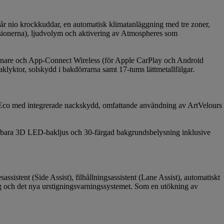
ngår nio krockkuddar, en automatisk klimatanläggning med tre zoner,
ersionerna), ljudvolym och aktivering av Atmospheres som
senare och App-Connect Wireless (för Apple CarPlay och Android
klyktor, solskydd i bakdörrarna samt 17-tums lättmetallfälgar.
s Eco med integrerade nackskydd, omfattande användning av ArtVelours
erbara 3D LED-bakljus och 30-färgad bakgrundsbelysning inklusive
sistent (Side Assist), filhållningsassistent (Lane Assist), automatiskt
g och det nya urstigningsvarningssystemet. Som en utökning av