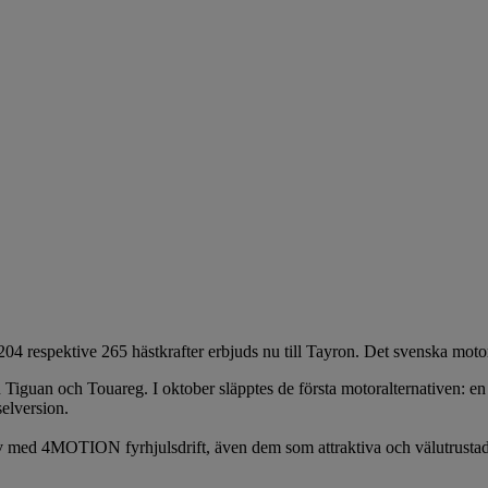
04 respektive 265 hästkrafter erbjuds nu till Tayron. Det svenska m
 Tiguan och Touareg. I oktober släpptes de första motoralternativen: en
selversion.
iv med 4MOTION fyrhjulsdrift, även dem som attraktiva och välutrustade