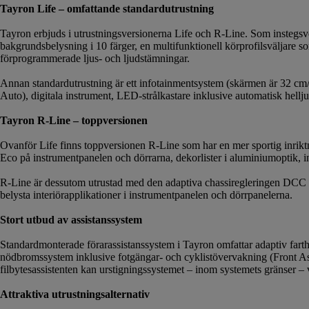
Tayron Life – omfattande standardutrustning
Tayron erbjuds i utrustningsversionerna Life och R-Line. Som instegsve
bakgrundsbelysning i 10 färger, en multifunktionell körprofilsväljare 
förprogrammerade ljus- och ljudstämningar.
Annan standardutrustning är ett infotainmentsystem (skärmen är 32 c
Auto), digitala instrument, LED-strålkastare inklusive automatisk hellj
Tayron R-Line – toppversionen
Ovanför Life finns toppversionen R-Line som har en mer sportig inrik
Eco på instrumentpanelen och dörrarna, dekorlister i aluminiumoptik, in
R-Line är dessutom utrustad med den adaptiva chassiregleringen DCC 
belysta interiörapplikationer i instrumentpanelen och dörrpanelerna.
Stort utbud av assistanssystem
Standardmonterade förarassistanssystem i Tayron omfattar adaptiv farthå
nödbromssystem inklusive fotgängar- och cyklistövervakning (Front A
filbytesassistenten kan urstigningssystemet – inom systemets gränser –
Attraktiva utrustningsalternativ