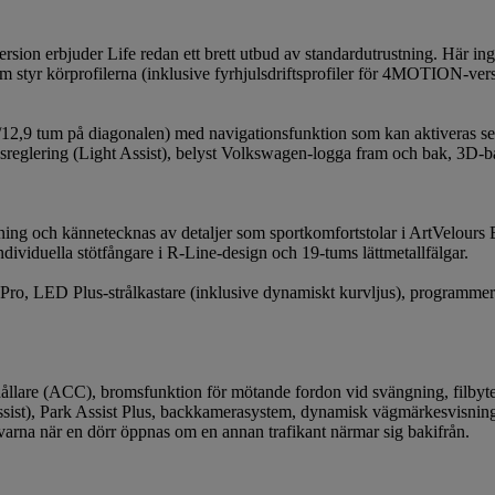
rsion erbjuder Life redan ett brett utbud av standardutrustning. Här i
som styr körprofilerna (inklusive fyrhjulsdriftsprofiler för 4MOTION-v
m/12,9 tum på diagonalen) med navigationsfunktion som kan aktiveras 
usreglering (Light Assist), belyst Volkswagen-logga fram och bak, 3D-ba
tning och kännetecknas av detaljer som sportkomfortstolar i ArtVelour
dividuella stötfångare i R-Line-design och 19-tums lättmetallfälgar.
Pro, LED Plus-strålkastare (inklusive dynamiskt kurvljus), programm
llare (ACC), bromsfunktion för mötande fordon vid svängning, filbytesas
ssist), Park Assist Plus, backkamerasystem, dynamisk vägmärkesvisnin
 varna när en dörr öppnas om en annan trafikant närmar sig bakifrån.