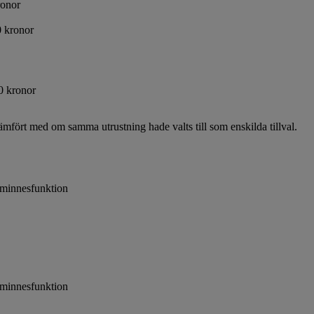
ronor
 kronor
0 kronor
ämfört med om samma utrustning hade valts till som enskilda tillval.
 minnesfunktion
 minnesfunktion