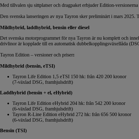
Med tillvalen sju sittplatser och dragpaket erbjuder Edition-versione
Den svenska lanseringen av nya Tayron sker preliminärt i mars 2025. Ta
Mildhybrid, laddhybrid, bensin eller diesel
Det svenska motorprogrammet för nya Tayron är nu komplett och innehå
drivlinor är kopplade till en automatisk dubbelkopplingsväxellåda (DSG
Tayron Edition – versioner och priser
:
Mildhybrid (bensin, eTSI)
Tayron Life Edition 1,5 eTSI 150 hk: från 420 200 kronor
(7-växlad DSG, framhjulsdrift)
Laddhybrid (bensin + el, eHybrid)
Tayron Life Edition eHybrid 204 hk: från 542 200 kronor
(6-växlad DSG, framhjulsdrift)
Tayron R-Line Edition eHybrid 272 hk: från 656 500 kronor
(6-växlad DSG, framhjulsdrift)
Bensin (TSI)