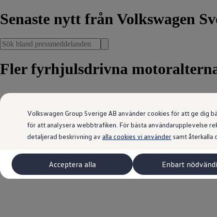
Senaste nytt
från Volkswagen Sve
Fler fyrhjulsdrivna motoralterna
Volkswagen Group Sverige AB använder cookies för att ge dig bästa
2024-12-20 15:34
för att analysera webbtrafiken. För bästa användarupplevelse rek
detaljerad beskrivning av
alla cookies vi använder
samt återkalla d
Acceptera alla
Enbart nödvänd