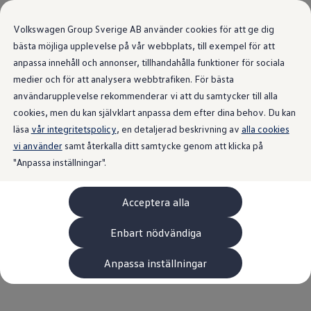
Senaste nytt
från Volkswagen
Volkswagen Group Sverige AB använder cookies för att ge dig
bästa möjliga upplevelse på vår webbplats, till exempel för att
Sverige.
anpassa innehåll och annonser, tillhandahålla funktioner för sociala
medier och för att analysera webbtrafiken. För bästa
användarupplevelse rekommenderar vi att du samtycker till alla
Tillbaka till alla pressreleaser
cookies, men du kan självklart anpassa dem efter dina behov. Du kan
läsa
vår integritetspolicy
, en detaljerad beskrivning av
alla cookies
vi använder
samt återkalla ditt samtycke genom att klicka på
"Anpassa inställningar".
Acceptera alla
Enbart nödvändiga
Anpassa inställningar