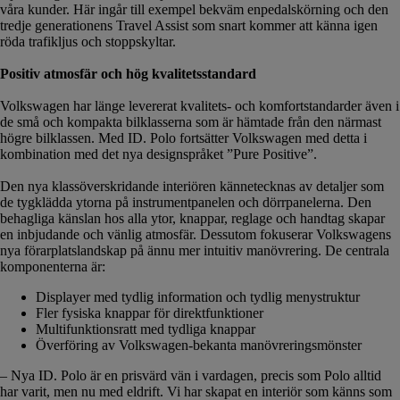
våra kunder. Här ingår till exempel bekväm enpedalskörning och den
tredje generationens Travel Assist som snart kommer att känna igen
röda trafikljus och stoppskyltar.
Positiv atmosfär och hög kvalitetsstandard
Volkswagen har länge levererat kvalitets- och komfortstandarder även i
de små och kompakta bilklasserna som är hämtade från den närmast
högre bilklassen. Med ID. Polo fortsätter Volkswagen med detta i
kombination med det nya designspråket ”Pure Positive”.
Den nya klassöverskridande interiören kännetecknas av detaljer som
de tygklädda ytorna på instrumentpanelen och dörrpanelerna. Den
behagliga känslan hos alla ytor, knappar, reglage och handtag skapar
en inbjudande och vänlig atmosfär. Dessutom fokuserar Volkswagens
nya förarplatslandskap på ännu mer intuitiv manövrering. De centrala
komponenterna är:
Displayer med tydlig information och tydlig menystruktur
Fler fysiska knappar för direktfunktioner
Multifunktionsratt med tydliga knappar
Överföring av Volkswagen-bekanta manövreringsmönster
– Nya ID. Polo är en prisvärd vän i vardagen, precis som Polo alltid
har varit, men nu med eldrift. Vi har skapat en interiör som känns som