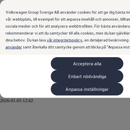
Senaste nytt
från Volkswagen
Volkswagen Group Sverige AB använder cookies för att ge dig bästa mö
vår webbplats, till exempel för att anpassa innehåll och annonser, tillhan
Sverige.
sociala medier och för att analysera webbtrafiken. För bästa användar
rekommenderar vi att du samtycker till alla cookies, men du kan självkl
dina behov. Du kan läsa
vår integritetspolicy
, en detaljerad beskrivning
använder
samt återkalla ditt samtycke genom att klicka på "Anpassa instä
Volkswagen visar upp en ny
generation interiör – nya ID.
Acceptera alla
Polo är först ut
Enbart nödvändiga
Anpassa inställningar
2026-01-03 12:42