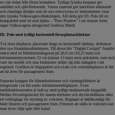
en vän redan från första kontakten. Tydliga fysiska knappar ger
stabilitet och självförtroende. Varma material gör interiören tilltalande
och charmiga detaljer som de nya retrovyerna av instrumenten visar
den typiska Volkswagen-blinkningen. Allt detta gör ID. Polo till en
kompaktbil med ett stort hjärta – ”Pure Positive” i sin renaste form,
säger Volkswagens designchef Andreas Mindt.
ID. Polo med tydligt horisontell förarplatsarkitektur
Två stora displayer, placerade längs en horisontell siktlinje, definierar
den nya förarplatsarkitekturen. Till dessa hör "Digital Cockpit" framför
ratten med en bildskärmsdiagonal på 26,0 cm (10,25 tum) och
infotainmentsystemets 33 cm (nästan 13 tum) stora pekskärm, som tack
vare sin storlek och sina funktioner skiljer sig från mängden i sitt
segment. Grafiken är högupplöst och exakt och centraldisplayen är lätt
att nå även för passageraren fram.
Separata knappar för klimatfunktioner och varningsblinkers är
integrerade i en list under infotainmentdisplayen. Även
multifunktionsratten är helt ny med tydligt strukturerade knappfält.
Mellan förvaringsfacket för smarta telefoner och dryckeshållarna sitter
ett vridreglage för styrning av volymen. Reglaget är lättåtkomligt för
både föraren och passageraren fram. Förutom att ställa in volymen kan
man även välja spår eller kanal.