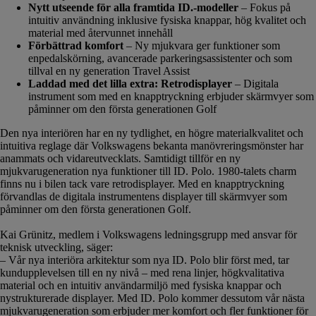
Nytt utseende för alla framtida ID.-modeller
– Fokus på
intuitiv användning inklusive fysiska knappar, hög kvalitet och
material med återvunnet innehåll
Förbättrad komfort
– Ny mjukvara ger funktioner som
enpedalskörning, avancerade parkeringsassistenter och som
tillval en ny generation Travel Assist
Laddad med det lilla extra: Retrodisplayer
– Digitala
instrument som med en knapptryckning erbjuder skärmvyer som
påminner om den första generationen Golf
Den nya interiören har en ny tydlighet, en högre materialkvalitet och
intuitiva reglage där Volkswagens bekanta manövreringsmönster har
anammats och vidareutvecklats. Samtidigt tillför en ny
mjukvarugeneration nya funktioner till ID. Polo. 1980-talets charm
finns nu i bilen tack vare retrodisplayer. Med en knapptryckning
förvandlas de digitala instrumentens displayer till skärmvyer som
påminner om den första generationen Golf.
Kai Grünitz, medlem i Volkswagens ledningsgrupp med ansvar för
teknisk utveckling, säger:
– Vår nya interiöra arkitektur som nya ID. Polo blir först med, tar
kundupplevelsen till en ny nivå – med rena linjer, högkvalitativa
material och en intuitiv användarmiljö med fysiska knappar och
nystrukturerade displayer. Med ID. Polo kommer dessutom vår nästa
mjukvarugeneration som erbjuder mer komfort och fler funktioner för