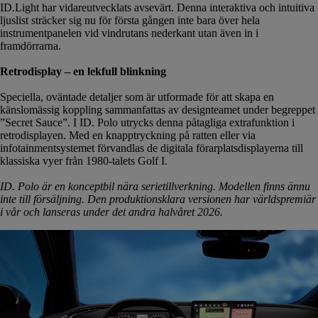
ID.Light har vidareutvecklats avsevärt. Denna interaktiva och intuitiva
ljuslist sträcker sig nu för första gången inte bara över hela
instrumentpanelen vid vindrutans nederkant utan även in i
framdörrarna.
Retrodisplay – en lekfull blinkning
Speciella, oväntade detaljer som är utformade för att skapa en
känslomässig koppling sammanfattas av designteamet under begreppet
”Secret Sauce”. I ID. Polo utrycks denna påtagliga extrafunktion i
retrodisplayen. Med en knapptryckning på ratten eller via
infotainmentsystemet förvandlas de digitala förarplatsdisplayerna till
klassiska vyer från 1980-talets Golf I.
ID. Polo är en konceptbil nära serietillverkning. Modellen finns ännu
inte till försäljning. Den produktionsklara versionen har världspremiär
i vår och lanseras under det andra halvåret 2026.