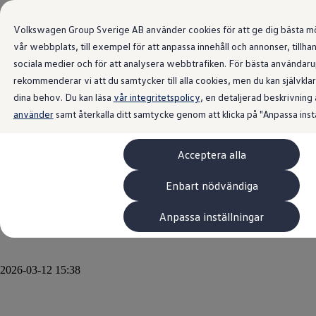
Senaste nytt
från Volkswagen
Volkswagen Group Sverige AB använder cookies för att ge dig bästa mö
vår webbplats, till exempel för att anpassa innehåll och annonser, tillhan
Sverige.
sociala medier och för att analysera webbtrafiken. För bästa användar
rekommenderar vi att du samtycker till alla cookies, men du kan självkl
dina behov. Du kan läsa
vår integritetspolicy
, en detaljerad beskrivning
använder
samt återkalla ditt samtycke genom att klicka på "Anpassa instä
Uppdaterade ID.3 får namnet
ID.3 Neo – Digitala
Acceptera alla
produktuppdateringar för ID.4
Enbart nödvändiga
och ID.7/ID.7 Tourer
Anpassa inställningar
2026-03-12 15:38