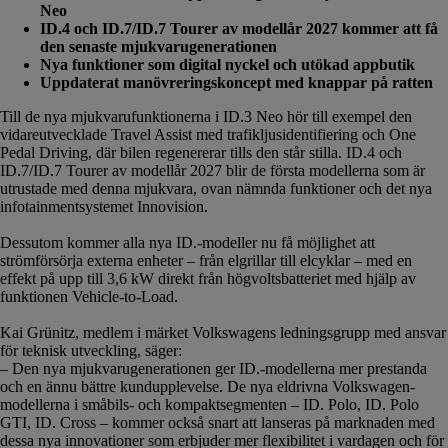
Neo
ID.4 och ID.7/ID.7 Tourer av modellår 2027 kommer att få
den senaste mjukvarugenerationen
Nya funktioner som digital nyckel och utökad appbutik
Uppdaterat manövreringskoncept med knappar på ratten
Till de nya mjukvarufunktionerna i ID.3 Neo hör till exempel den
vidareutvecklade Travel Assist med trafikljusidentifiering och One
Pedal Driving, där bilen regenererar tills den står stilla. ID.4 och
ID.7/ID.7 Tourer av modellår 2027 blir de första modellerna som är
utrustade med denna mjukvara, ovan nämnda funktioner och det nya
infotainmentsystemet Innovision.
Dessutom kommer alla nya ID.-modeller nu få möjlighet att
strömförsörja externa enheter – från elgrillar till elcyklar – med en
effekt på upp till 3,6 kW direkt från högvoltsbatteriet med hjälp av
funktionen Vehicle-to-Load.
Kai Grünitz, medlem i märket Volkswagens ledningsgrupp med ansvar
för teknisk utveckling, säger:
– Den nya mjukvarugenerationen ger ID.-modellerna mer prestanda
och en ännu bättre kundupplevelse. De nya eldrivna Volkswagen-
modellerna i småbils- och kompaktsegmenten – ID. Polo, ID. Polo
GTI, ID. Cross – kommer också snart att lanseras på marknaden med
dessa nya innovationer som erbjuder mer flexibilitet i vardagen och för