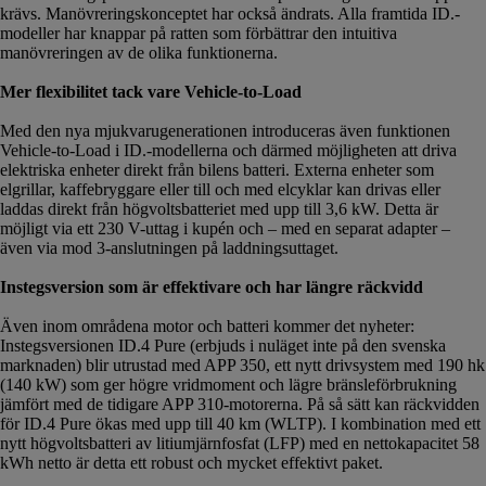
krävs. Manövreringskonceptet har också ändrats. Alla framtida ID.-
modeller har knappar på ratten som förbättrar den intuitiva
manövreringen av de olika funktionerna.
Mer flexibilitet tack vare Vehicle-to-Load
Med den nya mjukvarugenerationen introduceras även funktionen
Vehicle-to-Load i ID.-modellerna och därmed möjligheten att driva
elektriska enheter direkt från bilens batteri. Externa enheter som
elgrillar, kaffebryggare eller till och med elcyklar kan drivas eller
laddas direkt från högvoltsbatteriet med upp till 3,6 kW. Detta är
möjligt via ett 230 V-uttag i kupén och – med en separat adapter –
även via mod 3-anslutningen på laddningsuttaget.
Instegsversion som är effektivare och har längre räckvidd
Även inom områdena motor och batteri kommer det nyheter:
Instegsversionen ID.4 Pure (erbjuds i nuläget inte på den svenska
marknaden) blir utrustad med APP 350, ett nytt drivsystem med 190 hk
(140 kW) som ger högre vridmoment och lägre bränsleförbrukning
jämfört med de tidigare APP 310-motorerna. På så sätt kan räckvidden
för ID.4 Pure ökas med upp till 40 km (WLTP). I kombination med ett
nytt högvoltsbatteri av litiumjärnfosfat (LFP) med en nettokapacitet 58
kWh netto är detta ett robust och mycket effektivt paket.