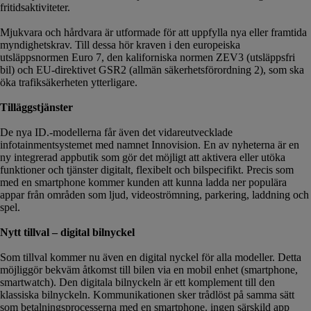
fritidsaktiviteter.
Mjukvara och hårdvara är utformade för att uppfylla nya eller framtida
myndighetskrav. Till dessa hör kraven i den europeiska
utsläppsnormen Euro 7, den kaliforniska normen ZEV3 (utsläppsfri
bil) och EU-direktivet GSR2 (allmän säkerhetsförordning 2), som ska
öka trafiksäkerheten ytterligare.
Tilläggstjänster
De nya ID.-modellerna får även det vidareutvecklade
infotainmentsystemet med namnet Innovision. En av nyheterna är en
ny integrerad appbutik som gör det möjligt att aktivera eller utöka
funktioner och tjänster digitalt, flexibelt och bilspecifikt. Precis som
med en smartphone kommer kunden att kunna ladda ner populära
appar från områden som ljud, videoströmning, parkering, laddning och
spel.
Nytt tillval – digital bilnyckel
Som tillval kommer nu även en digital nyckel för alla modeller. Detta
möjliggör bekväm åtkomst till bilen via en mobil enhet (smartphone,
smartwatch). Den digitala bilnyckeln är ett komplement till den
klassiska bilnyckeln. Kommunikationen sker trådlöst på samma sätt
som betalningsprocesserna med en smartphone. ingen särskild app