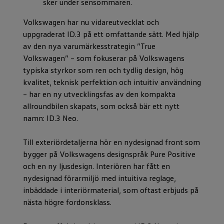
sker under sensommaren.
Volkswagen har nu vidareutvecklat och
uppgraderat ID.3 på ett omfattande sätt. Med hjälp
av den nya varumärkesstrategin ”True
Volkswagen” – som fokuserar på Volkswagens
typiska styrkor som ren och tydlig design, hög
kvalitet, teknisk perfektion och intuitiv användning
– har en ny utvecklingsfas av den kompakta
allroundbilen skapats, som också bär ett nytt
namn: ID.3 Neo.
Till exteriördetaljerna hör en nydesignad front som
bygger på Volkswagens designspråk Pure Positive
och en ny ljusdesign. Interiören har fått en
nydesignad förarmiljö med intuitiva reglage,
inbäddade i interiörmaterial, som oftast erbjuds på
nästa högre fordonsklass.