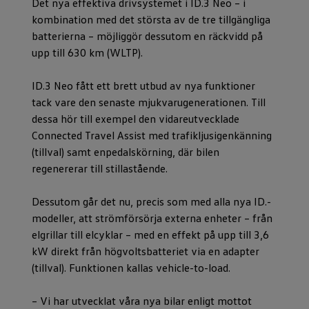
Det nya effektiva drivsystemet i ID.3 Neo – i
kombination med det största av de tre tillgängliga
batterierna – möjliggör dessutom en räckvidd på
upp till 630 km (WLTP).
ID.3 Neo fått ett brett utbud av nya funktioner
tack vare den senaste mjukvarugenerationen. Till
dessa hör till exempel den vidareutvecklade
Connected Travel Assist med trafikljusigenkänning
(tillval) samt enpedalskörning, där bilen
regenererar till stillastående.
Dessutom går det nu, precis som med alla nya ID.-
modeller, att strömförsörja externa enheter – från
elgrillar till elcyklar – med en effekt på upp till 3,6
kW direkt från högvoltsbatteriet via en adapter
(tillval). Funktionen kallas vehicle-to-load.
– Vi har utvecklat våra nya bilar enligt mottot