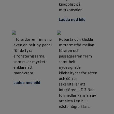
knapplist på
mittkonsolen
Ladda ned bild
I förardörren finns nu
Robusta och klädda
även en helt ny panel
mittarmstöd mellan
för de fyra
föraren och
elfönsterhissarna,
passageraren fram
som nu är mycket
samt helt
enklare att
nydesignade
manövrera.
klädseltyger för säten
och dörrar
Ladda ned bild
säkerställer att
interiören i ID.3 Neo
förmedlar känslan av
att sitta i en bil i
nästa högre klass.