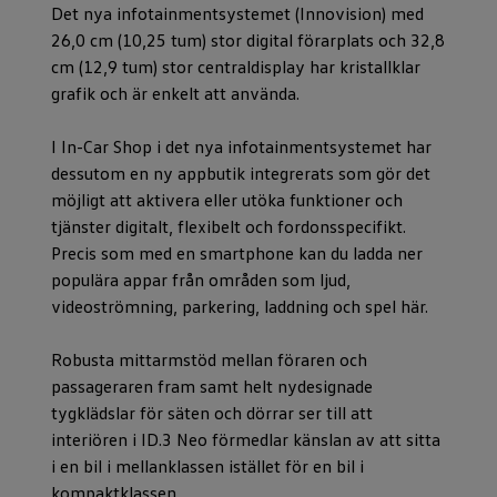
Det nya infotainmentsystemet (Innovision) med
26,0 cm (10,25 tum) stor digital förarplats och 32,8
cm (12,9 tum) stor centraldisplay har kristallklar
grafik och är enkelt att använda.
I In-Car Shop i det nya infotainmentsystemet har
dessutom en ny appbutik integrerats som gör det
möjligt att aktivera eller utöka funktioner och
tjänster digitalt, flexibelt och fordonsspecifikt.
Precis som med en smartphone kan du ladda ner
populära appar från områden som ljud,
videoströmning, parkering, laddning och spel här.
Robusta mittarmstöd mellan föraren och
passageraren fram samt helt nydesignade
tygklädslar för säten och dörrar ser till att
interiören i ID.3 Neo förmedlar känslan av att sitta
i en bil i mellanklassen istället för en bil i
kompaktklassen.