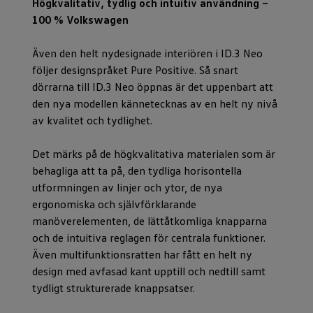
Högkvalitativ, tydlig och intuitiv användning –
100 % Volkswagen
Även den helt nydesignade interiören i ID.3 Neo
följer designspråket Pure Positive. Så snart
dörrarna till ID.3 Neo öppnas är det uppenbart att
den nya modellen kännetecknas av en helt ny nivå
av kvalitet och tydlighet.
Det märks på de högkvalitativa materialen som är
behagliga att ta på, den tydliga horisontella
utformningen av linjer och ytor, de nya
ergonomiska och självförklarande
manöverelementen, de lättåtkomliga knapparna
och de intuitiva reglagen för centrala funktioner.
Även multifunktionsratten har fått en helt ny
design med avfasad kant upptill och nedtill samt
tydligt strukturerade knappsatser.