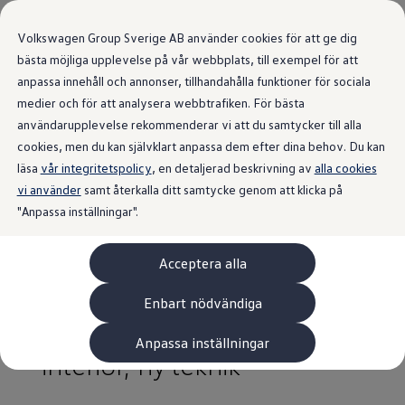
Volkswagen Group Sverige AB använder cookies för att ge dig
bästa möjliga upplevelse på vår webbplats, till exempel för att
anpassa innehåll och annonser, tillhandahålla funktioner för sociala
medier och för att analysera webbtrafiken. För bästa
användarupplevelse rekommenderar vi att du samtycker till alla
Senaste nytt
från Volkswagen
cookies, men du kan självklart anpassa dem efter dina behov. Du kan
läsa
vår integritetspolicy
, en detaljerad beskrivning av
alla cookies
Sverige.
vi använder
samt återkalla ditt samtycke genom att klicka på
"Anpassa inställningar".
Acceptera alla
Världspremiär för
Volkswagen ID.3 Neo: nytt
Enbart nödvändiga
namn, ny design, ny
Anpassa inställningar
interiör, ny teknik