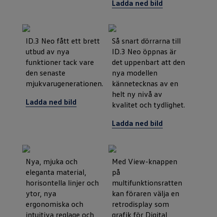
Ladda ned bild
ID.3 Neo fått ett brett
Så snart dörrarna till
utbud av nya
ID.3 Neo öppnas är
funktioner tack vare
det uppenbart att den
den senaste
nya modellen
mjukvarugenerationen.
kännetecknas av en
helt ny nivå av
Ladda ned bild
kvalitet och tydlighet.
Ladda ned bild
Nya, mjuka och
Med View-knappen
eleganta material,
på
horisontella linjer och
multifunktionsratten
ytor, nya
kan föraren välja en
ergonomiska och
retrodisplay som
intuitiva reglage och
grafik för Digital