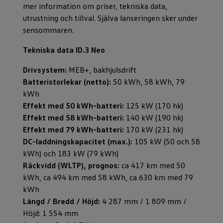
mer information om priser, tekniska data,
utrustning och tillval. Själva lanseringen sker under
sensommaren.
Tekniska data ID.3 Neo
Drivsystem:
MEB+, bakhjulsdrift
Batteristorlekar (netto):
50 kWh, 58 kWh, 79
kWh
Effekt med 50 kWh-batteri:
125 kW (170 hk)
Effekt med 58 kWh-batteri:
140 kW (190 hk)
Effekt med 79 kWh-batteri:
170 kW (231 hk)
DC-laddningskapacitet (max.):
105 kW (50 och 58
kWh) och 183 kW (79 kWh)
Räckvidd (WLTP), prognos:
ca 417 km med 50
kWh, ca 494 km med 58 kWh, ca 630 km med 79
kWh
Längd / Bredd / Höjd:
4 287 mm / 1 809 mm /
Höjd: 1 554 mm