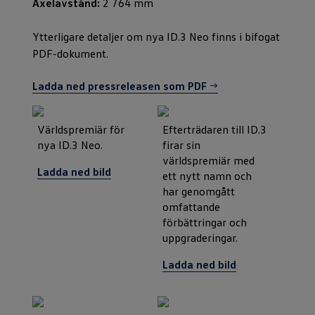
Axelavstånd:
2 764 mm
Ytterligare detaljer om nya ID.3 Neo finns i bifogat
PDF-dokument.
Ladda ned pressreleasen som PDF
Världspremiär för
Efterträdaren till ID.3
nya ID.3 Neo.
firar sin
världspremiär med
Ladda ned bild
ett nytt namn och
har genomgått
omfattande
förbättringar och
uppgraderingar.
Ladda ned bild